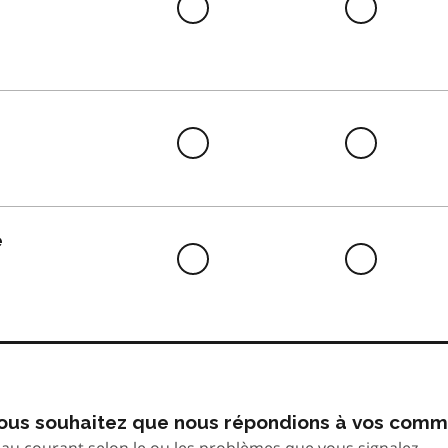
Difficile
Neutre
à
faire
Difficile
Neutre
à
faire
e
Difficile
Neutre
à
faire
 vous souhaitez que nous répondions à vos comm
au courant selon le ou les problèmes que vous signalez.