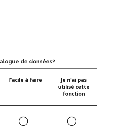
atalogue de données?
Facile à faire
Je n'ai pas
utilisé cette
fonction
Facile
Je
à
n'ai