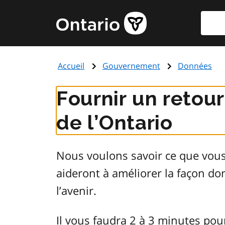
Aller
Reche
Page
au
d'accueil
contenu
du
principal
gouvernement
Accueil
Gouvernement
Données
de
l'Ontario
Fournir un retou
de l’Ontario
Nous voulons savoir ce que vou
aideront à améliorer la façon d
l’avenir.
Il vous faudra 2 à 3 minutes pou