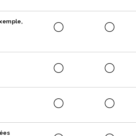
faire
exemple,
Difficile
Neutre
à
faire
Difficile
Neutre
à
faire
Difficile
Neutre
à
faire
nées