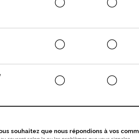
Difficile
Neutre
à
faire
Difficile
Neutre
à
faire
e
Difficile
Neutre
à
faire
 vous souhaitez que nous répondions à vos comm
au courant selon le ou les problèmes que vous signalez.