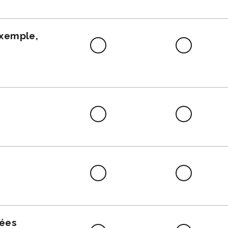
faire
exemple,
Difficile
Neutre
à
faire
Difficile
Neutre
à
faire
Difficile
Neutre
à
faire
nées