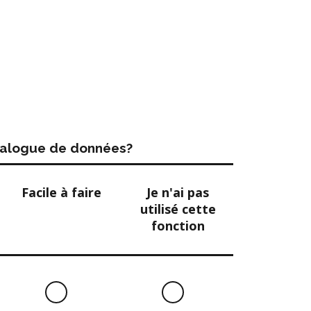
atalogue de données?
Facile à faire
Je n'ai pas
utilisé cette
fonction
Facile
Je
à
n'ai