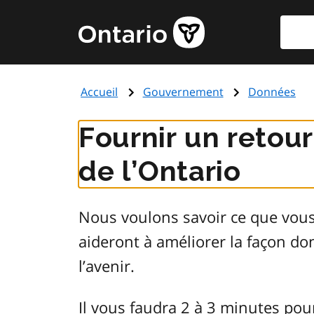
Aller
Reche
Page
au
d'accueil
contenu
du
principal
gouvernement
Accueil
Gouvernement
Données
de
l'Ontario
Fournir un retou
de l’Ontario
Nous voulons savoir ce que vou
aideront à améliorer la façon d
l’avenir.
Il vous faudra 2 à 3 minutes pou