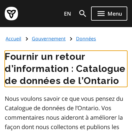
Aller
Page
au
EN
Menu
d'accueil
contenu
du
principal
gouvernement
Accueil
Gouvernement
Données
de
l'Ontario
Fournir un retour
d’information : Catalogue
de données de l’Ontario
Nous voulons savoir ce que vous pensez du
Catalogue de données de l’Ontario. Vos
commentaires nous aideront à améliorer la
façon dont nous collectons et publions les