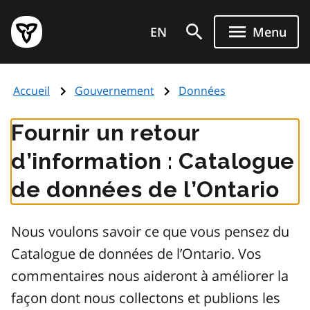
Aller
Page
au
EN
Menu
d'accueil
contenu
du
principal
gouvernement
Accueil
Gouvernement
Données
de
l'Ontario
Fournir un retour
d’information : Catalogue
de données de l’Ontario
Nous voulons savoir ce que vous pensez du
Catalogue de données de l’Ontario. Vos
commentaires nous aideront à améliorer la
façon dont nous collectons et publions les