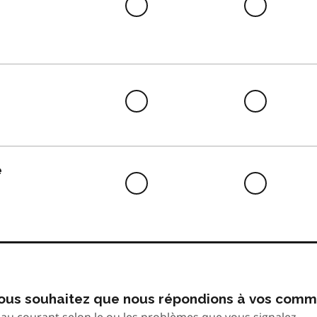
Difficile
Neutre
à
faire
Difficile
Neutre
à
faire
e
Difficile
Neutre
à
faire
 vous souhaitez que nous répondions à vos comm
au courant selon le ou les problèmes que vous signalez.