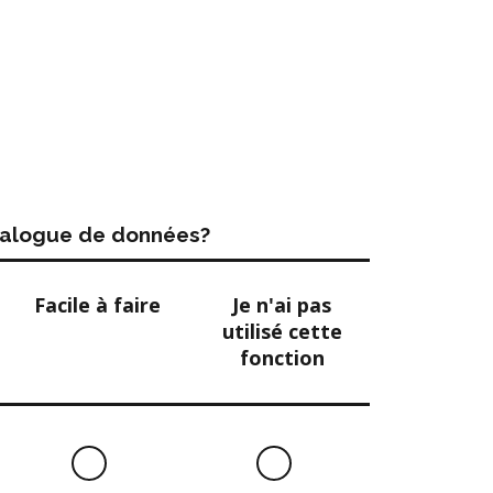
atalogue de données?
Facile à faire
Je n'ai pas
utilisé cette
fonction
Facile
Je
à
n'ai