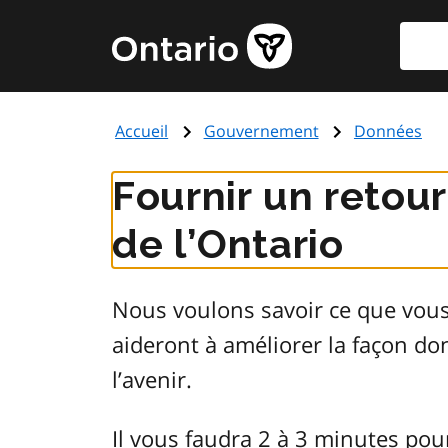
Aller
Reche
Page
au
d'accueil
contenu
du
principal
gouvernement
Accueil
Gouvernement
Données
de
l'Ontario
Fournir un retou
de l’Ontario
Nous voulons savoir ce que vou
aideront à améliorer la façon d
l’avenir.
Il vous faudra 2 à 3 minutes pou