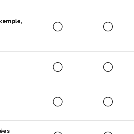
faire
exemple,
Difficile
Neutre
à
faire
Difficile
Neutre
à
faire
Difficile
Neutre
à
faire
nées