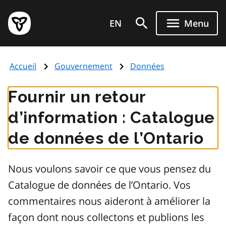
Aller
Page
au
EN
Menu
d'accueil
contenu
du
principal
gouvernement
Accueil
Gouvernement
Données
de
l'Ontario
Fournir un retour
d’information : Catalogue
de données de l’Ontario
Nous voulons savoir ce que vous pensez du
Catalogue de données de l’Ontario. Vos
commentaires nous aideront à améliorer la
façon dont nous collectons et publions les