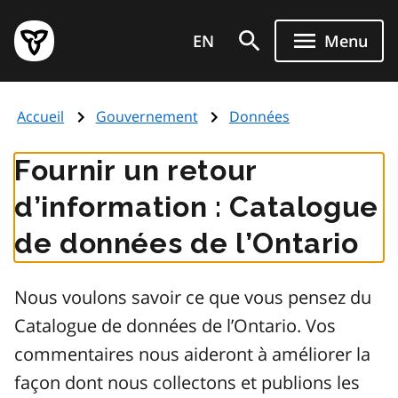
Aller
Page
au
EN
Menu
d'accueil
contenu
du
principal
gouvernement
Accueil
Gouvernement
Données
de
l'Ontario
Fournir un retour
d’information : Catalogue
de données de l’Ontario
Nous voulons savoir ce que vous pensez du
Catalogue de données de l’Ontario. Vos
commentaires nous aideront à améliorer la
façon dont nous collectons et publions les