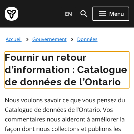
Aller
Page
au
EN
Menu
d'accueil
contenu
du
principal
gouvernement
Accueil
Gouvernement
Données
de
l'Ontario
Fournir un retour
d’information : Catalogue
de données de l’Ontario
Nous voulons savoir ce que vous pensez du
Catalogue de données de l’Ontario. Vos
commentaires nous aideront à améliorer la
façon dont nous collectons et publions les