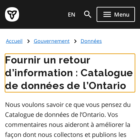
Aller
Page
au
EN
Menu
d'accueil
contenu
du
principal
gouvernement
Accueil
Gouvernement
Données
de
l'Ontario
Fournir un retour
d’information : Catalogue
de données de l’Ontario
Nous voulons savoir ce que vous pensez du
Catalogue de données de l’Ontario. Vos
commentaires nous aideront à améliorer la
façon dont nous collectons et publions les