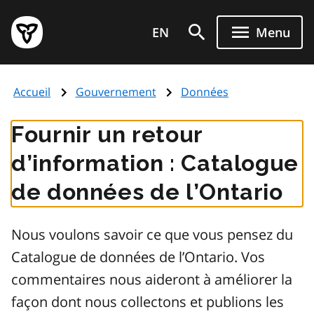
Aller
Page
au
EN
Menu
d'accueil
contenu
du
principal
gouvernement
Accueil
Gouvernement
Données
de
l'Ontario
Fournir un retour
d’information : Catalogue
de données de l’Ontario
Nous voulons savoir ce que vous pensez du
Catalogue de données de l’Ontario. Vos
commentaires nous aideront à améliorer la
façon dont nous collectons et publions les