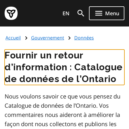
Aller
Page
au
EN
Menu
d'accueil
contenu
du
principal
gouvernement
Accueil
Gouvernement
Données
de
l'Ontario
Fournir un retour
d’information : Catalogue
de données de l’Ontario
Nous voulons savoir ce que vous pensez du
Catalogue de données de l’Ontario. Vos
commentaires nous aideront à améliorer la
façon dont nous collectons et publions les