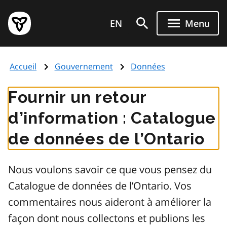
Aller
Page
au
EN
Menu
d'accueil
contenu
du
principal
gouvernement
Accueil
Gouvernement
Données
de
l'Ontario
Fournir un retour
d’information : Catalogue
de données de l’Ontario
Nous voulons savoir ce que vous pensez du
Catalogue de données de l’Ontario. Vos
commentaires nous aideront à améliorer la
façon dont nous collectons et publions les