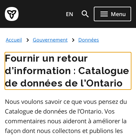
Aller
Page
au
EN
Menu
d'accueil
contenu
du
principal
gouvernement
Accueil
Gouvernement
Données
de
l'Ontario
Fournir un retour
d’information : Catalogue
de données de l’Ontario
Nous voulons savoir ce que vous pensez du
Catalogue de données de l’Ontario. Vos
commentaires nous aideront à améliorer la
façon dont nous collectons et publions les