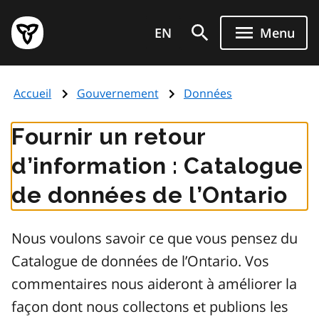
Aller
Page
au
EN
Menu
d'accueil
contenu
du
principal
gouvernement
Accueil
Gouvernement
Données
de
l'Ontario
Fournir un retour
d’information : Catalogue
de données de l’Ontario
Nous voulons savoir ce que vous pensez du
Catalogue de données de l’Ontario. Vos
commentaires nous aideront à améliorer la
façon dont nous collectons et publions les