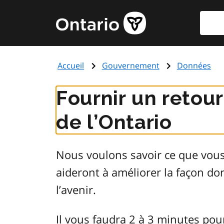
Aller
Reche
Page
au
d'accueil
contenu
du
principal
gouvernement
Accueil
Gouvernement
Données
de
l'Ontario
Fournir un retou
de l’Ontario
Nous voulons savoir ce que vou
aideront à améliorer la façon d
l’avenir.
Il vous faudra 2 à 3 minutes pou