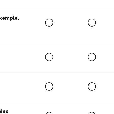
faire
exemple,
Difficile
Neutre
à
faire
Difficile
Neutre
à
faire
Difficile
Neutre
à
faire
nées