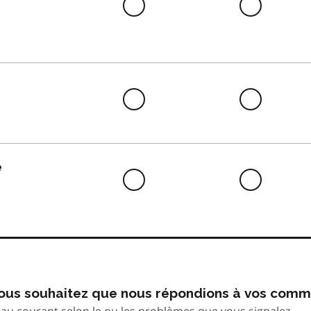
Difficile
Neutre
à
faire
Difficile
Neutre
à
faire
e
Difficile
Neutre
à
faire
 vous souhaitez que nous répondions à vos comm
au courant selon le ou les problèmes que vous signalez.