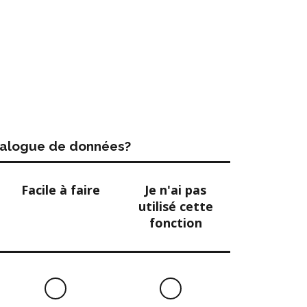
atalogue de données?
Facile à faire
Je n'ai pas
utilisé cette
fonction
Facile
Je
à
n'ai