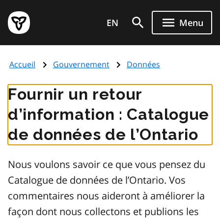
Aller
Page
au
EN
Menu
d'accueil
contenu
du
principal
gouvernement
Accueil
Gouvernement
Données
de
l'Ontario
Fournir un retour
d’information : Catalogue
de données de l’Ontario
Nous voulons savoir ce que vous pensez du
Catalogue de données de l’Ontario. Vos
commentaires nous aideront à améliorer la
façon dont nous collectons et publions les