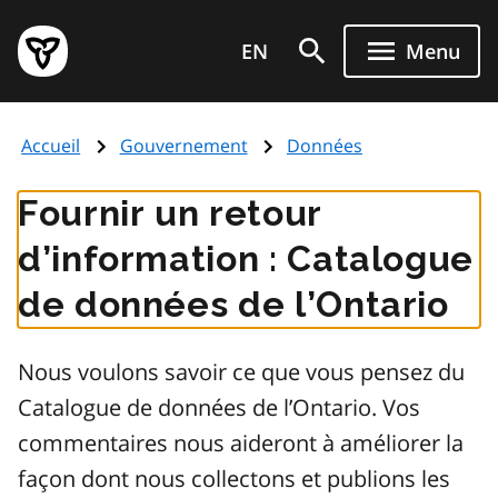
Aller
Page
au
EN
Menu
d'accueil
contenu
du
principal
gouvernement
Accueil
Gouvernement
Données
de
l'Ontario
Fournir un retour
d’information : Catalogue
de données de l’Ontario
Nous voulons savoir ce que vous pensez du
Catalogue de données de l’Ontario. Vos
commentaires nous aideront à améliorer la
façon dont nous collectons et publions les