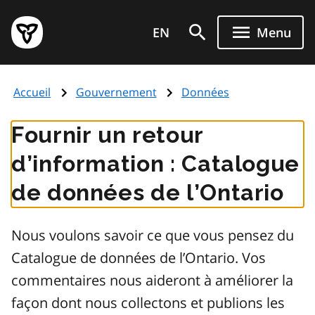
Aller
Page
au
EN
Menu
d'accueil
contenu
du
principal
gouvernement
Accueil
Gouvernement
Données
de
l'Ontario
Fournir un retour
d’information : Catalogue
de données de l’Ontario
Nous voulons savoir ce que vous pensez du
Catalogue de données de l’Ontario. Vos
commentaires nous aideront à améliorer la
façon dont nous collectons et publions les