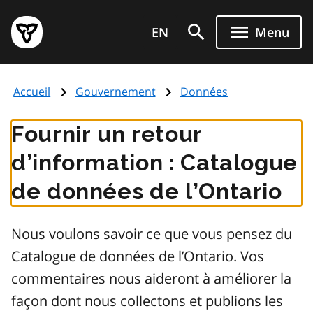
Aller
Page
au
EN
Menu
d'accueil
contenu
du
principal
gouvernement
Accueil
Gouvernement
Données
de
l'Ontario
Fournir un retour
d’information : Catalogue
de données de l’Ontario
Nous voulons savoir ce que vous pensez du
Catalogue de données de l’Ontario. Vos
commentaires nous aideront à améliorer la
façon dont nous collectons et publions les