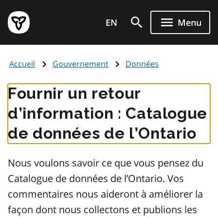
Aller
Page
au
EN
Menu
d'accueil
contenu
du
principal
gouvernement
Accueil
Gouvernement
Données
de
l'Ontario
Fournir un retour
d’information : Catalogue
de données de l’Ontario
Nous voulons savoir ce que vous pensez du
Catalogue de données de l’Ontario. Vos
commentaires nous aideront à améliorer la
façon dont nous collectons et publions les