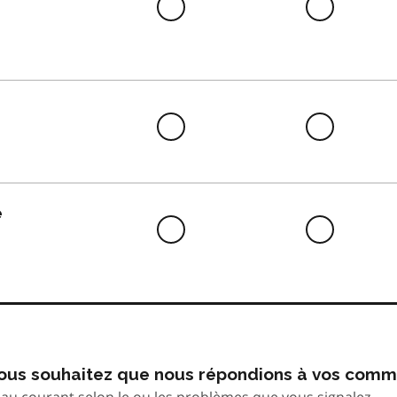
Difficile
Neutre
à
faire
Difficile
Neutre
à
faire
e
Difficile
Neutre
à
faire
 vous souhaitez que nous répondions à vos comm
au courant selon le ou les problèmes que vous signalez.