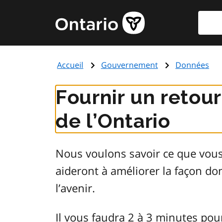
Aller
Reche
Page
au
d'accueil
contenu
du
principal
gouvernement
Accueil
Gouvernement
Données
de
l'Ontario
Fournir un retou
de l’Ontario
Nous voulons savoir ce que vou
aideront à améliorer la façon d
l’avenir.
Il vous faudra 2 à 3 minutes pou