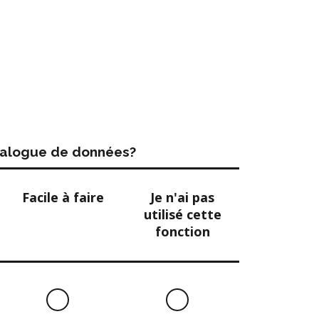
atalogue de données?
Facile à faire
Je n'ai pas
utilisé cette
fonction
Facile
Je
à
n'ai