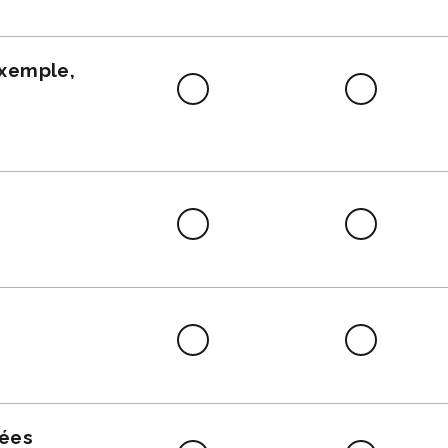
faire
exemple,
Difficile
Neutre
à
faire
Difficile
Neutre
à
faire
Difficile
Neutre
à
faire
nées