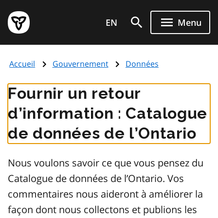
Aller
Page
au
EN
Menu
d'accueil
contenu
du
principal
gouvernement
Accueil
Gouvernement
Données
de
l'Ontario
Fournir un retour
d’information : Catalogue
de données de l’Ontario
Nous voulons savoir ce que vous pensez du
Catalogue de données de l’Ontario. Vos
commentaires nous aideront à améliorer la
façon dont nous collectons et publions les