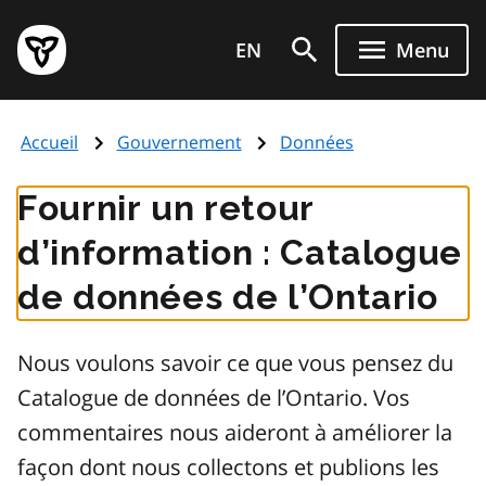
Aller
Page
au
EN
Menu
d'accueil
contenu
du
principal
gouvernement
Accueil
Gouvernement
Données
de
l'Ontario
Fournir un retour
d’information : Catalogue
de données de l’Ontario
Nous voulons savoir ce que vous pensez du
Catalogue de données de l’Ontario. Vos
commentaires nous aideront à améliorer la
façon dont nous collectons et publions les