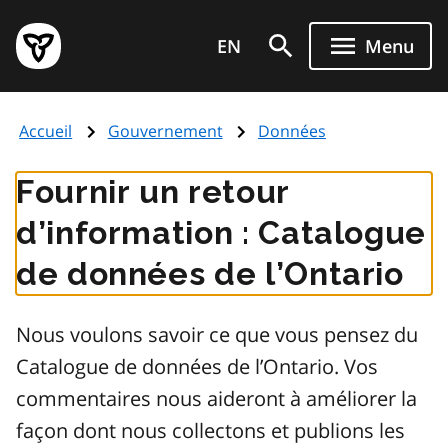
Aller
Page
au
EN
Menu
d'accueil
contenu
du
principal
gouvernement
Accueil
Gouvernement
Données
de
l'Ontario
Fournir un retour
d’information : Catalogue
de données de l’Ontario
Nous voulons savoir ce que vous pensez du
Catalogue de données de l’Ontario. Vos
commentaires nous aideront à améliorer la
façon dont nous collectons et publions les