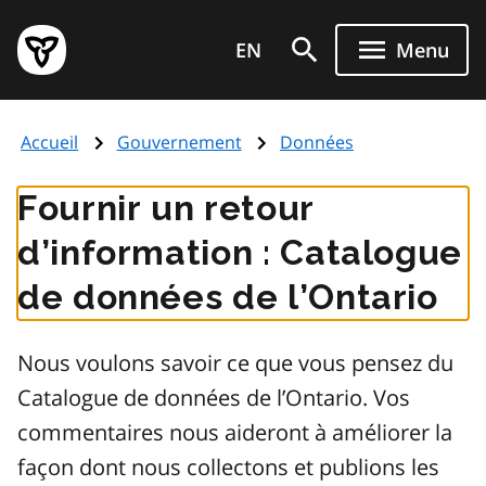
Aller
Page
au
EN
Menu
d'accueil
contenu
du
principal
gouvernement
Accueil
Gouvernement
Données
de
l'Ontario
Fournir un retour
d’information : Catalogue
de données de l’Ontario
Nous voulons savoir ce que vous pensez du
Catalogue de données de l’Ontario. Vos
commentaires nous aideront à améliorer la
façon dont nous collectons et publions les