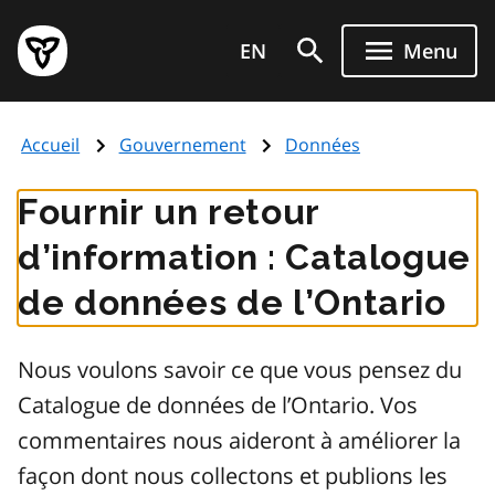
Aller
Page
au
EN
Menu
d'accueil
contenu
du
principal
gouvernement
Accueil
Gouvernement
Données
de
l'Ontario
Fournir un retour
d’information : Catalogue
de données de l’Ontario
Nous voulons savoir ce que vous pensez du
Catalogue de données de l’Ontario. Vos
commentaires nous aideront à améliorer la
façon dont nous collectons et publions les