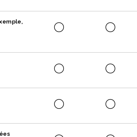
faire
exemple,
Difficile
Neutre
à
faire
Difficile
Neutre
à
faire
Difficile
Neutre
à
faire
nées