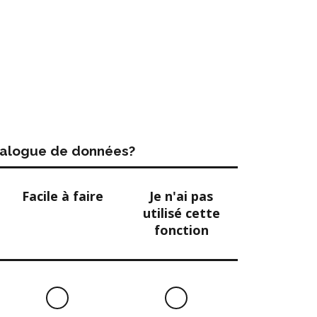
atalogue de données?
Facile à faire
Je n'ai pas
utilisé cette
fonction
Facile
Je
à
n'ai