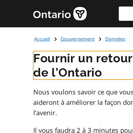
Aller
Reche
Page
au
d'accueil
contenu
du
principal
gouvernement
Accueil
Gouvernement
Données
de
l'Ontario
Fournir un retou
de l’Ontario
Nous voulons savoir ce que vou
aideront à améliorer la façon d
l’avenir.
Il vous faudra 2 à 3 minutes pou