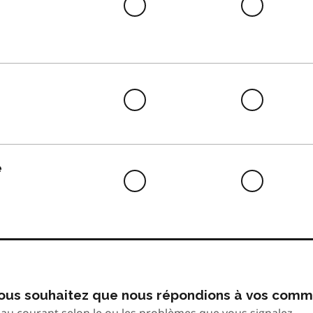
Difficile
Neutre
à
faire
Difficile
Neutre
à
faire
e
Difficile
Neutre
à
faire
 vous souhaitez que nous répondions à vos comm
au courant selon le ou les problèmes que vous signalez.