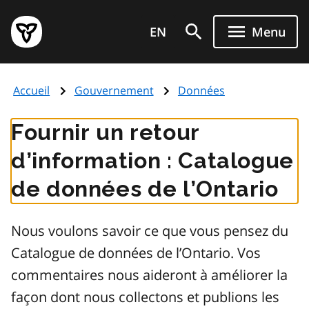
Aller
Page
au
EN
Menu
d'accueil
contenu
du
principal
gouvernement
Accueil
Gouvernement
Données
de
l'Ontario
Fournir un retour
d’information : Catalogue
de données de l’Ontario
Nous voulons savoir ce que vous pensez du
Catalogue de données de l’Ontario. Vos
commentaires nous aideront à améliorer la
façon dont nous collectons et publions les