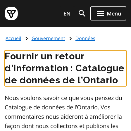
Aller
Page
au
EN
Menu
d'accueil
contenu
du
principal
gouvernement
Accueil
Gouvernement
Données
de
l'Ontario
Fournir un retour
d’information : Catalogue
de données de l’Ontario
Nous voulons savoir ce que vous pensez du
Catalogue de données de l’Ontario. Vos
commentaires nous aideront à améliorer la
façon dont nous collectons et publions les