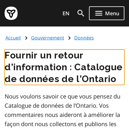
Aller
Page
au
EN
Menu
d'accueil
contenu
du
principal
gouvernement
Accueil
Gouvernement
Données
de
l'Ontario
Fournir un retour
d’information : Catalogue
de données de l’Ontario
Nous voulons savoir ce que vous pensez du
Catalogue de données de l’Ontario. Vos
commentaires nous aideront à améliorer la
façon dont nous collectons et publions les