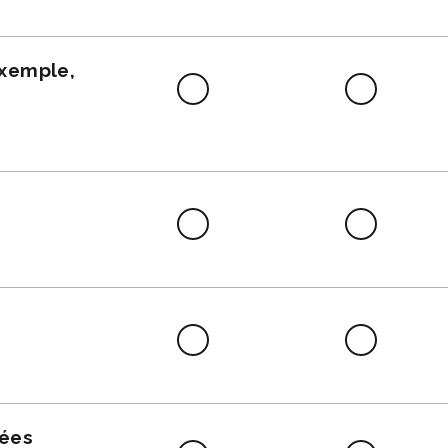
faire
exemple,
Difficile
Neutre
à
faire
Difficile
Neutre
à
faire
Difficile
Neutre
à
faire
nées