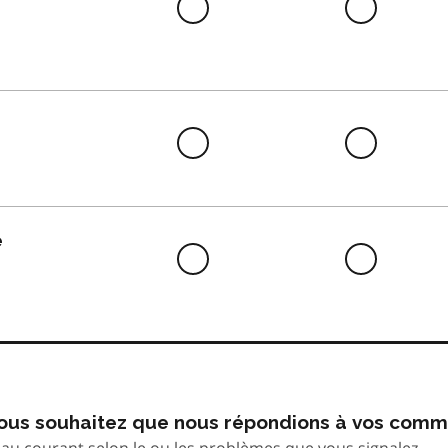
Difficile
Neutre
à
faire
Difficile
Neutre
à
faire
e
Difficile
Neutre
à
faire
 vous souhaitez que nous répondions à vos comm
au courant selon le ou les problèmes que vous signalez.