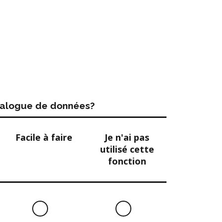
atalogue de données?
Facile à faire
Je n'ai pas
utilisé cette
fonction
Facile
Je
à
n'ai