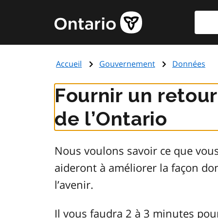
Aller
Reche
Page
au
d'accueil
contenu
du
principal
gouvernement
Accueil
Gouvernement
Données
de
l'Ontario
Fournir un retou
de l’Ontario
Nous voulons savoir ce que vou
aideront à améliorer la façon d
l’avenir.
Il vous faudra 2 à 3 minutes pou