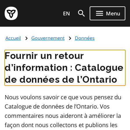
Aller
Page
au
EN
Menu
d'accueil
contenu
du
principal
gouvernement
Accueil
Gouvernement
Données
de
l'Ontario
Fournir un retour
d’information : Catalogue
de données de l’Ontario
Nous voulons savoir ce que vous pensez du
Catalogue de données de l’Ontario. Vos
commentaires nous aideront à améliorer la
façon dont nous collectons et publions les