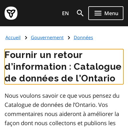
Aller
Page
au
EN
Menu
d'accueil
contenu
du
principal
gouvernement
Accueil
Gouvernement
Données
de
l'Ontario
Fournir un retour
d’information : Catalogue
de données de l’Ontario
Nous voulons savoir ce que vous pensez du
Catalogue de données de l’Ontario. Vos
commentaires nous aideront à améliorer la
façon dont nous collectons et publions les