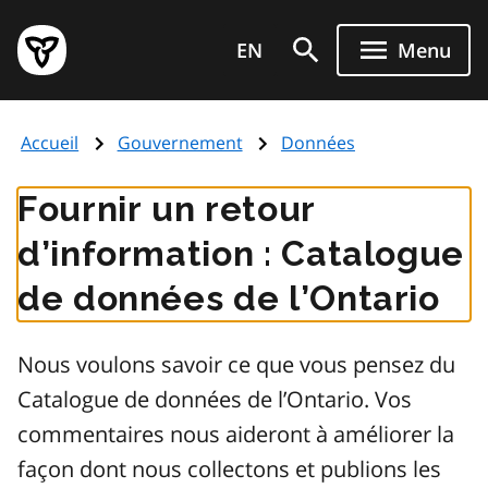
Aller
Page
au
EN
Menu
d'accueil
contenu
du
principal
gouvernement
Accueil
Gouvernement
Données
de
l'Ontario
Fournir un retour
d’information : Catalogue
de données de l’Ontario
Nous voulons savoir ce que vous pensez du
Catalogue de données de l’Ontario. Vos
commentaires nous aideront à améliorer la
façon dont nous collectons et publions les