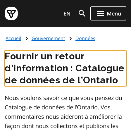
Aller
Page
au
EN
Menu
d'accueil
contenu
du
principal
gouvernement
Accueil
Gouvernement
Données
de
l'Ontario
Fournir un retour
d’information : Catalogue
de données de l’Ontario
Nous voulons savoir ce que vous pensez du
Catalogue de données de l’Ontario. Vos
commentaires nous aideront à améliorer la
façon dont nous collectons et publions les