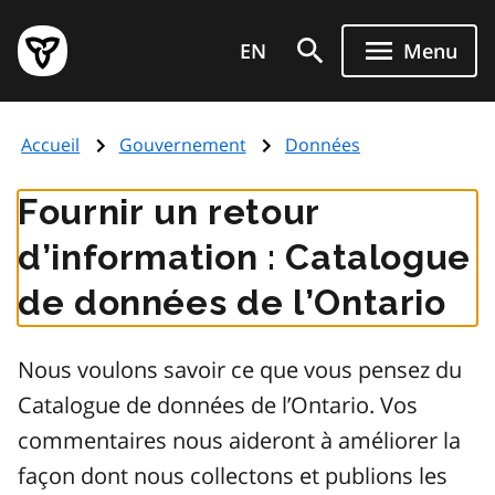
Aller
Page
au
EN
Menu
d'accueil
contenu
du
principal
gouvernement
Accueil
Gouvernement
Données
de
l'Ontario
Fournir un retour
d’information : Catalogue
de données de l’Ontario
Nous voulons savoir ce que vous pensez du
Catalogue de données de l’Ontario. Vos
commentaires nous aideront à améliorer la
façon dont nous collectons et publions les