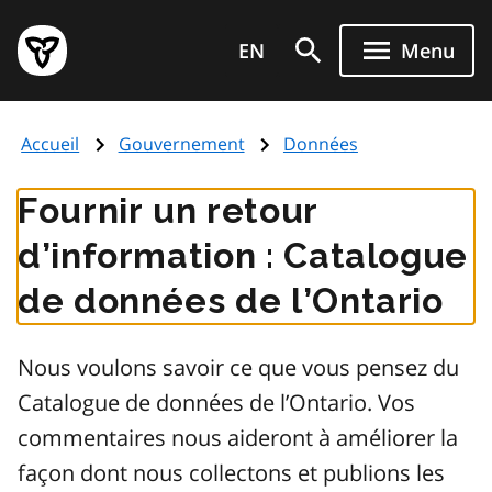
Aller
Page
au
EN
Menu
d'accueil
contenu
du
principal
gouvernement
Accueil
Gouvernement
Données
de
l'Ontario
Fournir un retour
d’information : Catalogue
de données de l’Ontario
Nous voulons savoir ce que vous pensez du
Catalogue de données de l’Ontario. Vos
commentaires nous aideront à améliorer la
façon dont nous collectons et publions les