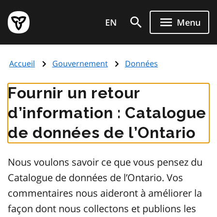
Aller
Page
au
EN
Menu
d'accueil
contenu
du
principal
gouvernement
Accueil
Gouvernement
Données
de
l'Ontario
Fournir un retour
d’information : Catalogue
de données de l’Ontario
Nous voulons savoir ce que vous pensez du
Catalogue de données de l’Ontario. Vos
commentaires nous aideront à améliorer la
façon dont nous collectons et publions les