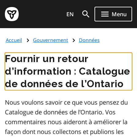
Aller
Page
au
EN
Menu
d'accueil
contenu
du
principal
gouvernement
Accueil
Gouvernement
Données
de
l'Ontario
Fournir un retour
d’information : Catalogue
de données de l’Ontario
Nous voulons savoir ce que vous pensez du
Catalogue de données de l’Ontario. Vos
commentaires nous aideront à améliorer la
façon dont nous collectons et publions les