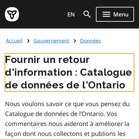
Aller
Page
au
EN
Menu
d'accueil
contenu
du
principal
gouvernement
Accueil
Gouvernement
Données
de
l'Ontario
Fournir un retour
d’information : Catalogue
de données de l’Ontario
Nous voulons savoir ce que vous pensez du
Catalogue de données de l’Ontario. Vos
commentaires nous aideront à améliorer la
façon dont nous collectons et publions les