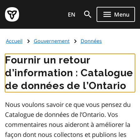
Aller
Page
au
EN
Menu
d'accueil
contenu
du
principal
gouvernement
Accueil
Gouvernement
Données
de
l'Ontario
Fournir un retour
d’information : Catalogue
de données de l’Ontario
Nous voulons savoir ce que vous pensez du
Catalogue de données de l’Ontario. Vos
commentaires nous aideront à améliorer la
façon dont nous collectons et publions les