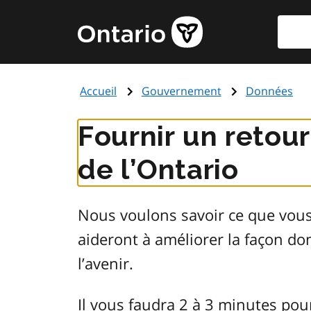
Aller
Reche
Page
au
d'accueil
contenu
du
principal
gouvernement
Accueil
Gouvernement
Données
de
l'Ontario
Fournir un retou
de l’Ontario
Nous voulons savoir ce que vou
aideront à améliorer la façon d
l’avenir.
Il vous faudra 2 à 3 minutes pou