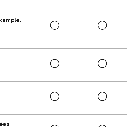
faire
exemple,
Difficile
Neutre
à
faire
Difficile
Neutre
à
faire
Difficile
Neutre
à
faire
nées