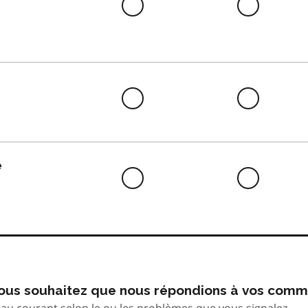
Difficile
Neutre
à
faire
Difficile
Neutre
à
faire
e
Difficile
Neutre
à
faire
 vous souhaitez que nous répondions à vos comm
au courant selon le ou les problèmes que vous signalez.