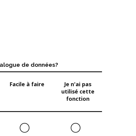
atalogue de données?
Facile à faire
Je n'ai pas
utilisé cette
fonction
Facile
Je
à
n'ai