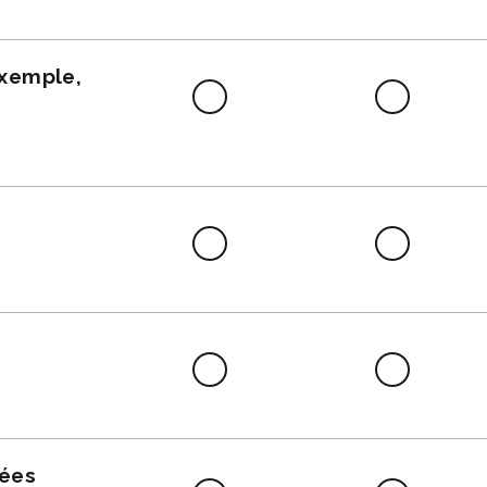
faire
exemple,
Difficile
Neutre
à
faire
Difficile
Neutre
à
faire
Difficile
Neutre
à
faire
nées