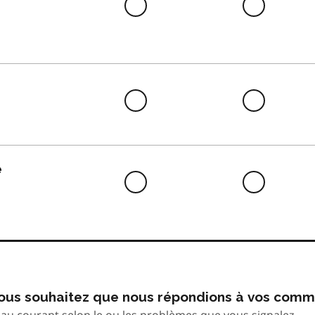
Difficile
Neutre
à
faire
Difficile
Neutre
à
faire
e
Difficile
Neutre
à
faire
 vous souhaitez que nous répondions à vos comm
au courant selon le ou les problèmes que vous signalez.