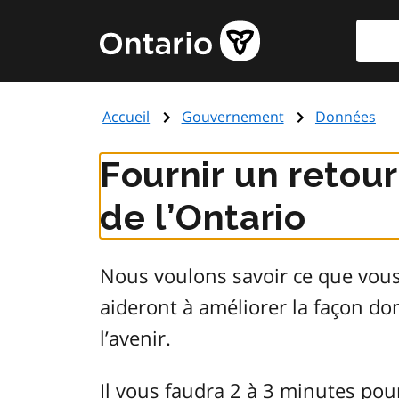
Aller
Reche
Page
au
d'accueil
contenu
du
principal
gouvernement
Accueil
Gouvernement
Données
de
l'Ontario
Fournir un retou
de l’Ontario
Nous voulons savoir ce que vou
aideront à améliorer la façon d
l’avenir.
Il vous faudra 2 à 3 minutes pou