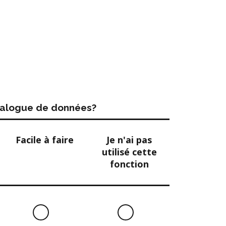
atalogue de données?
Facile à faire
Je n'ai pas
utilisé cette
fonction
Facile
Je
à
n'ai