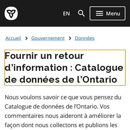
Aller
Page
au
EN
Menu
d'accueil
contenu
du
principal
gouvernement
Accueil
Gouvernement
Données
de
l'Ontario
Fournir un retour
d’information : Catalogue
de données de l’Ontario
Nous voulons savoir ce que vous pensez du
Catalogue de données de l’Ontario. Vos
commentaires nous aideront à améliorer la
façon dont nous collectons et publions les