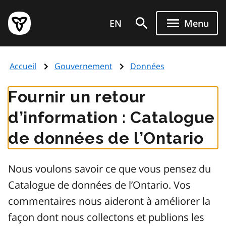
Aller
Page
au
EN
Menu
d'accueil
contenu
du
principal
gouvernement
Accueil
Gouvernement
Données
de
l'Ontario
Fournir un retour
d’information : Catalogue
de données de l’Ontario
Nous voulons savoir ce que vous pensez du
Catalogue de données de l’Ontario. Vos
commentaires nous aideront à améliorer la
façon dont nous collectons et publions les