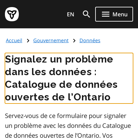
Aller
Page
au
EN
Menu
d'accueil
contenu
du
principal
gouvernement
Accueil
Gouvernement
Données
de
l'Ontario
Signalez un problème
dans les données :
Catalogue de données
ouvertes de l’Ontario
Servez-vous de ce formulaire pour signaler
un problème avec les données du Catalogue
de données ouvertes de l’Ontario. Vos