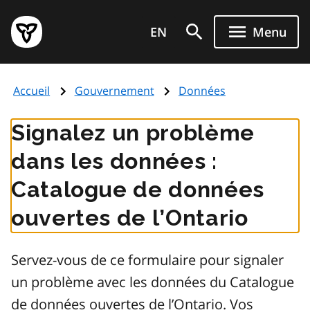
Aller
Page
au
EN
Menu
d'accueil
contenu
du
principal
gouvernement
Accueil
Gouvernement
Données
de
l'Ontario
Signalez un problème
dans les données :
Catalogue de données
ouvertes de l’Ontario
Servez-vous de ce formulaire pour signaler
un problème avec les données du Catalogue
de données ouvertes de l’Ontario. Vos