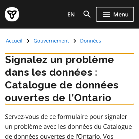
Aller
Page
au
EN
Menu
d'accueil
contenu
du
principal
gouvernement
Accueil
Gouvernement
Données
de
l'Ontario
Signalez un problème
dans les données :
Catalogue de données
ouvertes de l’Ontario
Servez-vous de ce formulaire pour signaler
un problème avec les données du Catalogue
de données ouvertes de l’Ontario. Vos