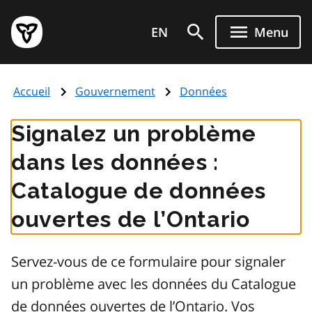
Aller
Page
au
EN
Menu
d'accueil
contenu
du
principal
gouvernement
Accueil
Gouvernement
Données
de
l'Ontario
Signalez un problème
dans les données :
Catalogue de données
ouvertes de l’Ontario
Servez-vous de ce formulaire pour signaler
un problème avec les données du Catalogue
de données ouvertes de l’Ontario. Vos