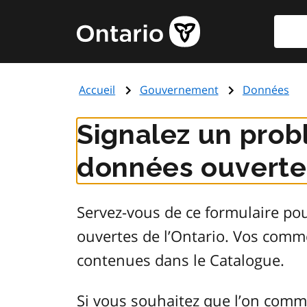
Aller
Reche
Page
au
d'accueil
contenu
du
principal
gouvernement
Accueil
Gouvernement
Données
de
l'Ontario
Signalez un prob
données ouvertes
Servez-vous de ce formulaire po
ouvertes de l’Ontario. Vos comm
contenues dans le Catalogue.
Si vous souhaitez que l’on comm