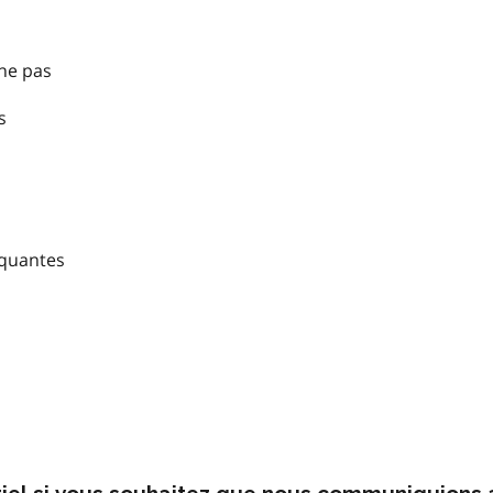
nne pas
s
nquantes
rriel si vous souhaitez que nous communiquions